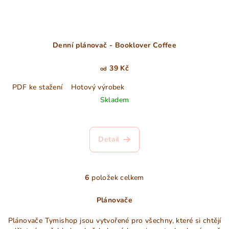
Denní plánovač - Booklover Coffee
39 Kč
od
PDF ke stažení
Hotový výrobek
Skladem
Detail
6
položek celkem
O
v
Plánovače
l
á
Plánovače Tymishop jsou vytvořené pro všechny, které si chtějí