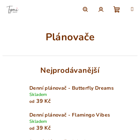
Přejít
na
obsah
Nákupn
Hledat
Přihlášení
Plánovače
košík
Nejprodávanější
Denní plánovač - Butterfly Dreams
Skladem
39 Kč
od
Denní plánovač - Flamingo Vibes
Skladem
39 Kč
od