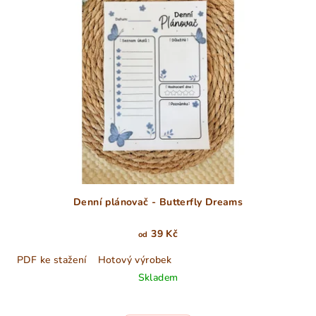
p
o
i
d
s
u
p
k
r
t
o
ů
d
u
k
t
ů
Denní plánovač - Butterfly Dreams
39 Kč
od
PDF ke stažení
Hotový výrobek
Skladem