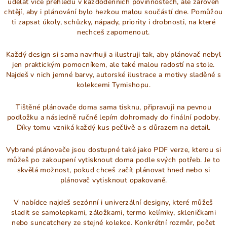
d
udělat více přehledu v každodenních povinnostech, ale zároveň
a
chtějí, aby i plánování bylo hezkou malou součástí dne. Pomůžou
ti zapsat úkoly, schůzky, nápady, priority i drobnosti, na které
c
nechceš zapomenout.
í
p
Každý design si sama navrhuji a ilustruji tak, aby plánovač nebyl
r
jen praktickým pomocníkem, ale také malou radostí na stole.
v
Najdeš v nich jemné barvy, autorské ilustrace a motivy sladěné s
k
kolekcemi Tymishopu.
y
v
Tištěné plánovače doma sama tisknu, připravuji na pevnou
ý
podložku a následně ručně lepím dohromady do finální podoby.
p
Díky tomu vzniká každý kus pečlivě a s důrazem na detail.
i
Vybrané plánovače jsou dostupné také jako PDF verze, kterou si
s
můžeš po zakoupení vytisknout doma podle svých potřeb. Je to
u
skvělá možnost, pokud chceš začít plánovat hned nebo si
plánovač vytisknout opakovaně.
V nabídce najdeš sezónní i univerzální designy, které můžeš
sladit se samolepkami, záložkami, termo kelímky, skleničkami
nebo suncatchery ze stejné kolekce. Konkrétní rozměr, počet