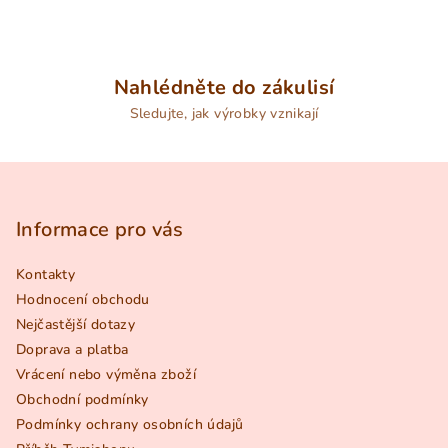
Nahlédněte do zákulisí
Sledujte, jak výrobky vznikají
Z
á
p
Informace pro vás
a
Kontakty
t
Hodnocení obchodu
í
Nejčastější dotazy
Doprava a platba
Vrácení nebo výměna zboží
Obchodní podmínky
Podmínky ochrany osobních údajů