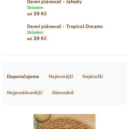
Denní plánovač - Jahody
Skladem
39 Kč
od
Denní plánovač - Tropical Dreams
Skladem
39 Kč
od
Ř
a
Doporučujeme
Nejlevnější
Nejdražší
z
e
Nejprodávanější
Abecedně
n
í
V
p
ý
r