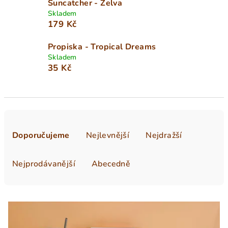
Suncatcher - Želva
Skladem
179 Kč
Propiska - Tropical Dreams
Skladem
35 Kč
Ř
a
Doporučujeme
Nejlevnější
Nejdražší
z
e
Nejprodávanější
Abecedně
n
í
V
p
ý
r