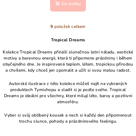
Do košíku
9
položek celkem
O
v
Tropical Dreams
l
á
Kolekce Tropical Dreams přináší slunečnou letní náladu, exotické
d
motivy a barevnou energii, která ti připomene prázdniny i během
a
obyčejného dne. Je inspirovaná teplem, létem, tropickou přírodou
a chvílemi, kdy chceš jen zpomalit a užít si svou malou radost.
c
í
Autorské ilustrace z této kolekce můžeš najít na vybraných
p
produktech Tymishopu a sladit si je podle svého. Tropical
r
Dreams je ideální pro všechny, které milují léto, barvy a pozitivní
v
atmosféru.
k
y
Vyber si svůj oblíbený kousek a nech si každý den připomenout
v
trochu slunce, pohody a prázdninového feelingu.
ý
p