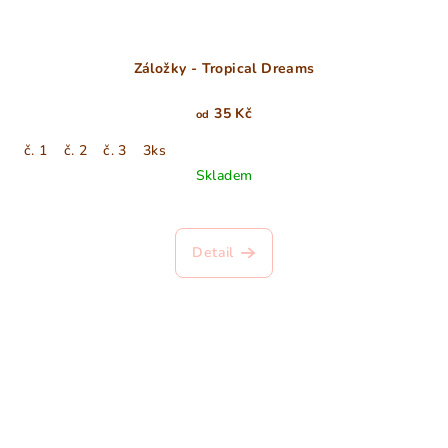
Záložky - Tropical Dreams
35 Kč
od
č. 1
č. 2
č. 3
3ks
Skladem
Detail