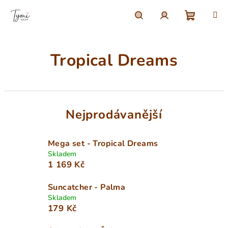
Přejít
na
obsah
Nákupn
Hledat
Přihlášení
Tropical Dreams
košík
Nejprodávanější
Mega set - Tropical Dreams
Skladem
1 169 Kč
Suncatcher - Palma
Skladem
179 Kč