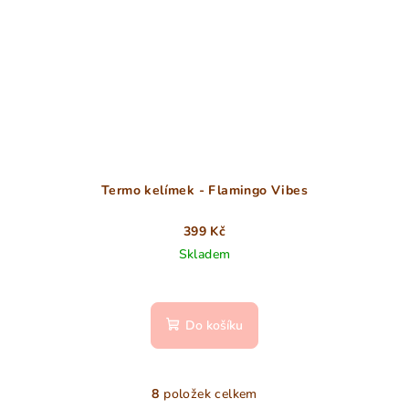
Termo kelímek - Flamingo Vibes
399 Kč
Skladem
Do košíku
8
položek celkem
O