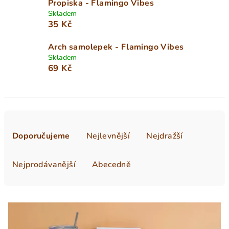
Propiska - Flamingo Vibes
Skladem
35 Kč
Arch samolepek - Flamingo Vibes
Skladem
69 Kč
Ř
a
Doporučujeme
Nejlevnější
Nejdražší
z
e
Nejprodávanější
Abecedně
n
í
V
p
ý
r