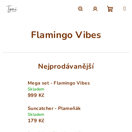
Přejít
na
obsah
Nákupn
Hledat
Přihlášení
Flamingo Vibes
košík
Nejprodávanější
Mega set - Flamingo Vibes
Skladem
999 Kč
Suncatcher - Plameňák
Skladem
179 Kč