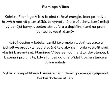
v
Flamingo Vibes
l
á
Kolekce Flamingo Vibes je plná růžové energie, letní pohody a
d
hravých motivů plameňáků. Je vytvořená pro všechny, které milují
a
výraznější barvy, veselou atmosféru a doplňky, které na první
pohled vykouzlí úsměv.
c
í
Každý design v kolekci vznikl jako moje vlastní ilustrace a
p
jednotlivé produkty jsou sladěné tak, aby sis mohla vytvořit svůj
r
vlastní barevný set. Flamingo Vibes se hodí na léto, dovolenou, k
v
bazénu i pro chvíle, kdy si chceš do dne přidat trochu slunce a
k
dobré nálady.
y
v
Vyber si svůj oblíbený kousek a nech flamingo energii zpříjemnit
ý
tvé každodenní rituály.
p
i
s
u