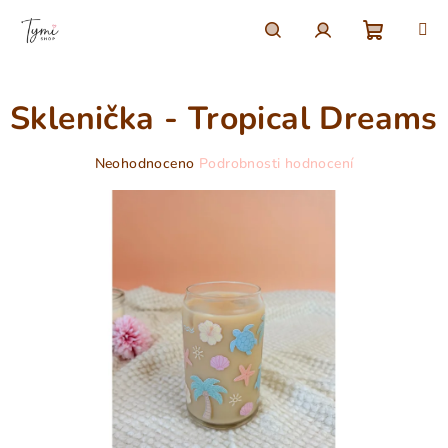
Přejít
na
obsah
Nákupn
Hledat
Přihlášení
Sklenička - Tropical Dreams
košík
Průměrné
Neohodnoceno
Podrobnosti hodnocení
hodnocení
produktu
je
0,0
z
5
hvězdiček.