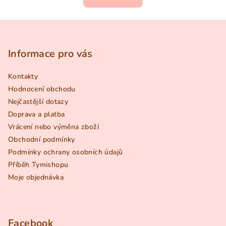
Z
á
p
Informace pro vás
a
Kontakty
t
Hodnocení obchodu
í
Nejčastější dotazy
Doprava a platba
Vrácení nebo výměna zboží
Obchodní podmínky
Podmínky ochrany osobních údajů
Příběh Tymishopu
Moje objednávka
Facebook