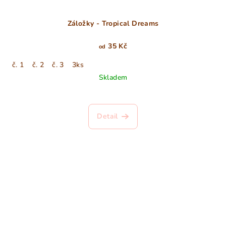
Záložky - Tropical Dreams
35 Kč
od
č. 1
č. 2
č. 3
3ks
Skladem
Detail