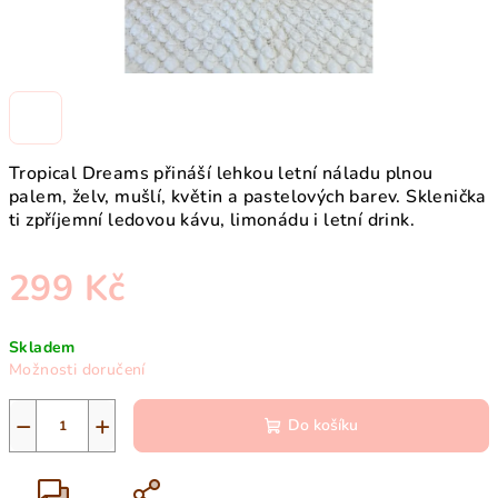
Tropical Dreams přináší lehkou letní náladu plnou
palem, želv, mušlí, květin a pastelových barev. Sklenička
ti zpříjemní ledovou kávu, limonádu i letní drink.
299 Kč
Měrná
Skladem
cena:
Možnosti doručení
−
+
Do košíku