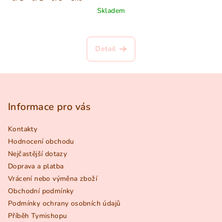
Skladem
Detail
Z
á
p
Informace pro vás
a
Kontakty
t
Hodnocení obchodu
í
Nejčastější dotazy
Doprava a platba
Vrácení nebo výměna zboží
Obchodní podmínky
Podmínky ochrany osobních údajů
Příběh Tymishopu