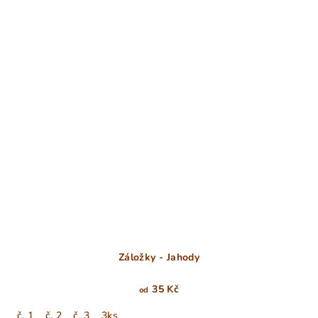
Záložky - Jahody
35 Kč
od
č. 1
č. 2
č. 3
3ks