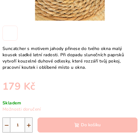
Suncatcher s motivem jahody přinese do tvého okna malý
kousek sladké letní radosti. Při dopadu slunečních paprsků
vytvoří kouzelné duhové odlesky, které rozzáří tvůj pokoj,
pracovní koutek i oblíbené místo u okna.
179 Kč
Měrná
Skladem
cena:
Možnosti doručení
−
+
Do košíku