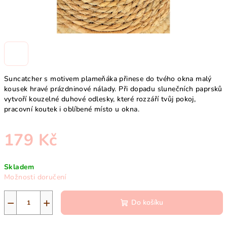
Suncatcher s motivem plameňáka přinese do tvého okna malý
kousek hravé prázdninové nálady. Při dopadu slunečních paprsků
vytvoří kouzelné duhové odlesky, které rozzáří tvůj pokoj,
pracovní koutek i oblíbené místo u okna.
179 Kč
Měrná
Skladem
cena:
Možnosti doručení
−
+
Do košíku