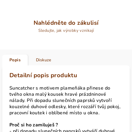
Nahlédněte do zákulisí
Sledujte, jak výrobky vznikají
Popis
Diskuze
Detailní popis produktu
Suncatcher s motivem plameňáka přinese do
tvého okna malý kousek hravé prázdninové
nálady. Při dopadu slunečních paprsků vytvoří
kouzelné duhové odlesky, které rozzáří tvůj pokoj,
pracovní koutek i oblíbené místo u okna.
Proč si ho zamiluješ ?
- při dopadu slunečních paprsků vytváří duhové