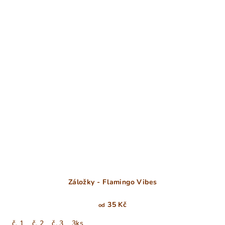
Záložky - Flamingo Vibes
35 Kč
od
č. 1
č. 2
č. 3
3ks