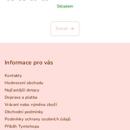
Skladem
Detail
Z
á
p
Informace pro vás
a
Kontakty
t
Hodnocení obchodu
í
Nejčastější dotazy
Doprava a platba
Vrácení nebo výměna zboží
Obchodní podmínky
Podmínky ochrany osobních údajů
Příběh Tymishopu