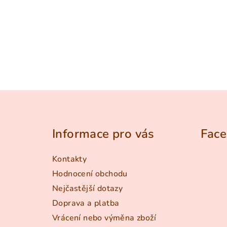
Z
á
Informace pro vás
Fac
p
a
Kontakty
t
Hodnocení obchodu
Nejčastější dotazy
í
Doprava a platba
Vrácení nebo výměna zboží