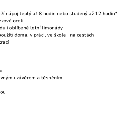
rží nápoj teplý až 8 hodin nebo studený až 12 hodin*
ezové oceli
odu i oblíbené letní limonády
oužití doma, v práci, ve škole i na cestách
trací
ko
suvným uzávěrem a těsněním
a
hou