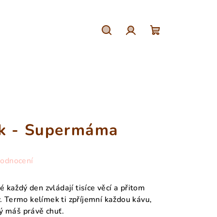
Hledat
Přihlášení
Nákupní
košík
ek - Supermáma
hodnocení
každý den zvládají tisíce věcí a přitom
y. Termo kelímek ti zpříjemní každou kávu,
ý máš právě chuť.