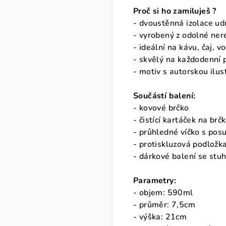
Proč si ho zamiluješ ?
- dvoustěnná izolace ud
- vyrobený z odolné ner
- ideální na kávu, čaj, v
- skvělý na každodenní p
- motiv s autorskou ilus
Součástí balení:
- kovové brčko
- čistící kartáček na brč
- průhledné víčko s po
- protiskluzová podložk
- dárkové balení se stu
Parametry:
- objem: 590ml
- průměr: 7,5cm
- výška: 21cm