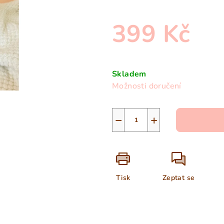
z
5
399 Kč
hvězdiček.
Měrná
cena:
Skladem
Možnosti doručení
−
+
Tisk
Zeptat se