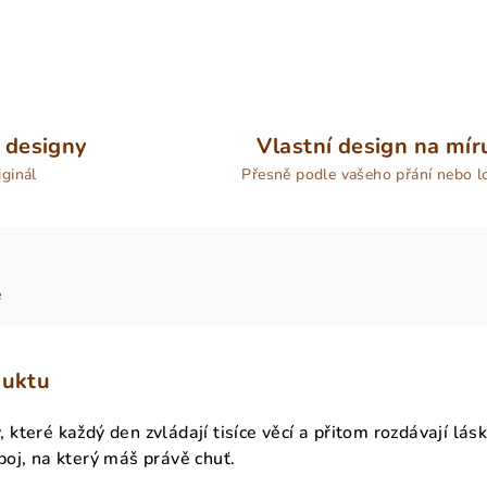
 designy
Vlastní design na mír
iginál
Přesně podle vašeho přání nebo l
e
duktu
teré každý den zvládají tisíce věcí a přitom rozdávají lás
oj, na který máš právě chuť.