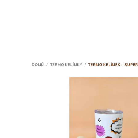
Přejít
na
obsah
DOMŮ
/
TERMO KELÍMKY
/
TERMO KELÍMEK - SUP