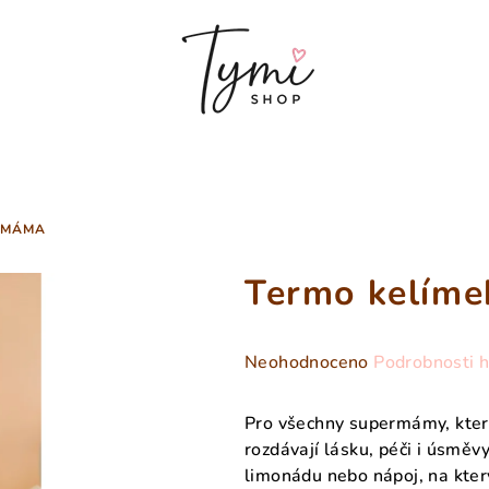
ERMÁMA
Termo kelím
Průměrné
Neohodnoceno
Podrobnosti 
hodnocení
produktu
Pro všechny supermámy, které 
je
rozdávají lásku, péči i úsměv
0,0
limonádu nebo nápoj, na kter